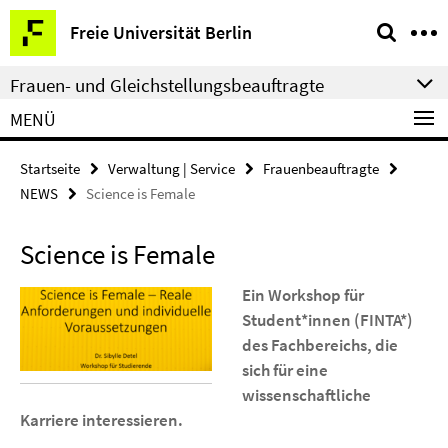
Springe
Service-
Freie Universität Berlin
direkt
Navigation
zu
Frauen- und Gleichstellungsbeauftragte
Inhalt
MENÜ
Startseite
Verwaltung | Service
Frauenbeauftragte
NEWS
Science is Female
Science is Female
Ein Workshop für
Student*innen (FINTA*)
des Fachbereichs, die
sich für eine
wissenschaftliche
Karriere interessieren.