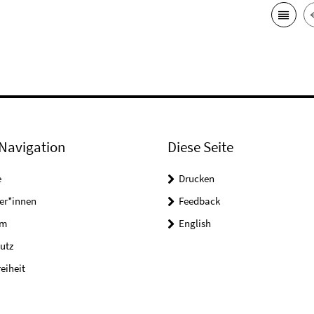
Navigation
Diese Seite
e
Drucken
er*innen
Feedback
um
English
utz
reiheit