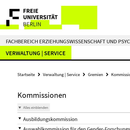
Springe
Service-
direkt
zu
Navigation
Inhalt
FACHBEREICH ERZIEHUNGSWISSENSCHAFT UND PSY
VERWALTUNG | SERVICE
Startseite
Verwaltung | Service
Gremien
Kommissi
Kommissionen
Alles einblenden
Ausbildungskommission
Auswahlkommission für den Gender-Forschungs