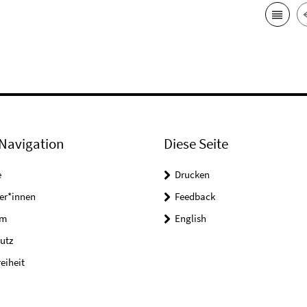
Navigation
Diese Seite
e
Drucken
er*innen
Feedback
um
English
utz
reiheit