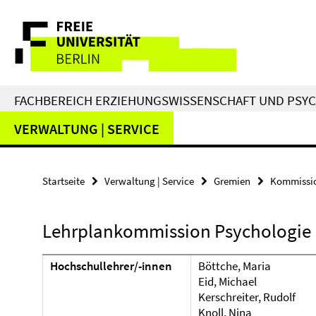
Springe
Service-
direkt
zu
Navigation
Inhalt
FACHBEREICH ERZIEHUNGSWISSENSCHAFT UND PSY
VERWALTUNG | SERVICE
Startseite
Verwaltung | Service
Gremien
Kommissi
Lehrplankommission Psychologie
Hochschullehrer/-innen
Böttche, Maria
Eid, Michael
Kerschreiter, Rudolf
Knoll, Nina