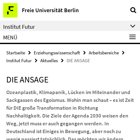
Springe
Service-
Freie Universität Berlin
direkt
Navigation
zu
Institut Futur
Inhalt
MENÜ
Startseite
Erziehungswissenschaft
Arbeitsbereiche
Institut Futur
Aktuelles
DIE ANSAGE
DIE ANSAGE
Ozeanplastik, Klimapanik, Lücken im Miteinander und
Sackgassen des Egoismus. Wohin man schaut – es ist Zeit
für DIE große Transformation in Richtung
Nachhaltigkeit. Die Ziele der Agenda 2030 weisen den
Weg, jetzt muss er auch gegangen werden. In
Deutschland ist Einiges in Bewegung, aber noch zu
wenig passiert tatsächlich. Das möchten wir ändern.