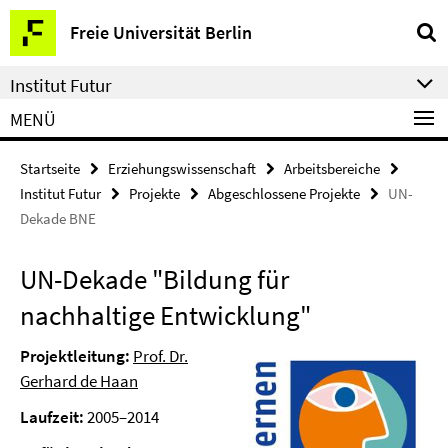
Springe
Service-
Freie Universität Berlin
direkt
Navigation
zu
Institut Futur
Inhalt
MENÜ
Startseite
Erziehungswissenschaft
Arbeitsbereiche
Institut Futur
Projekte
Abgeschlossene Projekte
UN-
Dekade BNE
UN-Dekade "Bildung für
nachhaltige Entwicklung"
Projektleitung:
Prof. Dr.
Gerhard de Haan
Laufzeit:
2005–2014