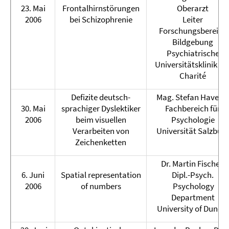
23. Mai
Frontalhirnstörungen
Oberarzt
2006
bei Schizophrenie
Leiter
Forschungsbereich
Bildgebung
Psychiatrische
Universitätsklinik de
Charité
Defizite deutsch-
Mag. Stefan Havelk
30. Mai
sprachiger Dyslektiker
Fachbereich für
2006
beim visuellen
Psychologie
Verarbeiten von
Universität Salzbur
Zeichenketten
Dr. Martin Fischer,
6. Juni
Spatial representation
Dipl.-Psych.
2006
of numbers
Psychology
Department
University of Dunde