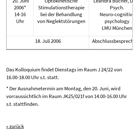
20. Juni
Optokinetische
Leandra Bucher, Dipl.
2006*
Stimulationstherapie
Psych.
14-16
bei der Behandlung
Neuro-cognitive
Uhr
von Neglektstörungen
psychology
LMU München
18. Juli 2006
Abschlussbesprechu
Das Kolloquium findet Dienstags im Raum J 24/22 von
16.00-18.00 Uhr s.t. statt.
* Der Ausnahmetermin am Montag, den 20. Juni, wird
vorraussichtlich im Raum JK25/021f von 14.00-16.00 Uhr
s.t. stattfinden.
« zurück