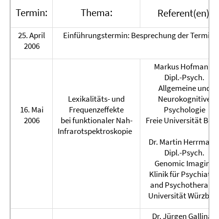
Termin:
Thema:
Referent(en):
25. April
Einführungstermin: Besprechung der Termine
2006
Markus Hofmann,
Dipl.-Psych.
Allgemeine und
Lexikalitäts- und
Neurokognitive
16. Mai
Frequenzeffekte
Psychologie
2006
bei funktionaler Nah-
Freie Universität Berl
Infrarotspektroskopie
Dr. Martin Herrmann
Dipl.-Psych.
Genomic Imaging
Klinik für Psychiatri
and Psychotherapie
Universität Würzbur
Dr. Jürgen Gallinat,