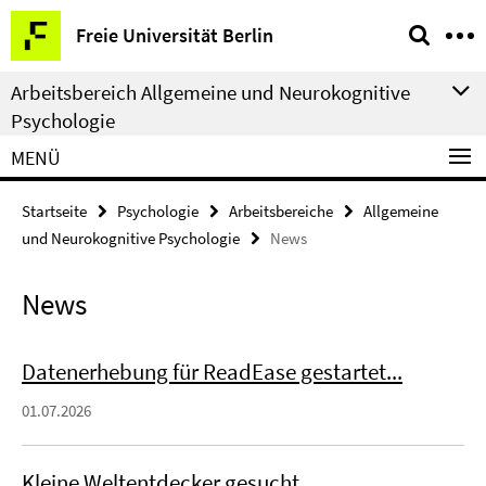
Springe
Service-
Freie Universität Berlin
direkt
Navigation
zu
Arbeitsbereich Allgemeine und Neurokognitive
Inhalt
Psychologie
MENÜ
Startseite
Psychologie
Arbeitsbereiche
Allgemeine
und Neurokognitive Psychologie
News
News
Datenerhebung für ReadEase gestartet...
01.07.2026
Kleine Weltentdecker gesucht...