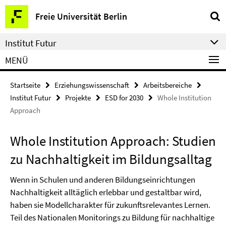
Springe
Service-
Freie Universität Berlin
direkt
Navigation
zu
Institut Futur
Inhalt
MENÜ
Startseite
Erziehungswissenschaft
Arbeitsbereiche
Institut Futur
Projekte
ESD for 2030
Whole Institution
Approach
Whole Institution Approach: Studien
zu Nachhaltigkeit im Bildungsalltag
Wenn in Schulen und anderen Bildungseinrichtungen
Nachhaltigkeit alltäglich erlebbar und gestaltbar wird,
haben sie Modellcharakter für zukunftsrelevantes Lernen.
Teil des Nationalen Monitorings zu Bildung für nachhaltige