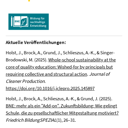
Aktuelle Veröffentlichungen:
Holst, J., Brock, A., Grund, J., Schlieszus, A.-K., & Singer-
Brodowski, M. (2025).
Whole-school sustainability at the
core of quality education: Wished-for by principals but
requiring collective and structural action
.
Journal of
Cleaner Production
.
https://doi.org/10.1016/j.jclepro.2025.145897
Holst, J., Brock, A., Schlieszus, A.-K., & Grund, J. (2025).
BNE: mehr als ein "Add-on". Zukunftsbildung: Wie gelingt
Schule, die zu gesellschaftlicher Mitgestaltung motiviert?
Friedrich BildungSPEZIAL
(1), 26–31.