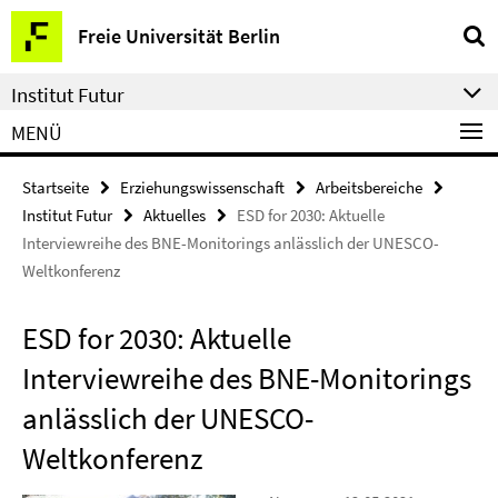
Springe
Service-
Freie Universität Berlin
direkt
Navigation
zu
Institut Futur
Inhalt
MENÜ
Startseite
Erziehungswissenschaft
Arbeitsbereiche
Institut Futur
Aktuelles
ESD for 2030: Aktuelle
Interviewreihe des BNE-Monitorings anlässlich der UNESCO-
Weltkonferenz
ESD for 2030: Aktuelle
Interviewreihe des BNE-Monitorings
anlässlich der UNESCO-
Weltkonferenz