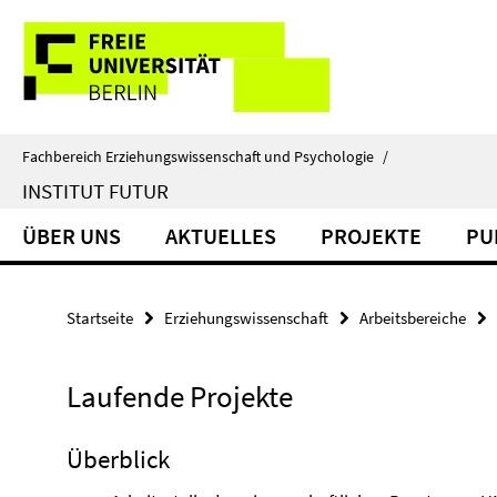
Springe
Service-
direkt
zu
Navigation
Inhalt
Fachbereich Erziehungswissenschaft und Psychologie
/
INSTITUT FUTUR
ÜBER UNS
AKTUELLES
PROJEKTE
PU
Startseite
Erziehungswissenschaft
Arbeitsbereiche
Laufende Projekte
Überblick