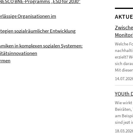
u UNESCO BNE-Programms „ESD for 2030“
rlässige Organisationen im
AKTUE
Zwische
ategien sozialräumlicher Entwicklung
Monitor
Welche Fo
amiken in komplexen sozialen Systemen:
nachhalti
litätsinnovationen
erzielt? 
irmen
sich dara
Mit diesen
14.07.202
YOUth 
Wie wirkt
Beiräten,
am Beispi
sind jezt
18.03.202